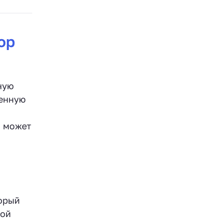
ор
ную
венную
M может
орый
ной