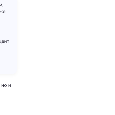
м,
кже
цент
 но и