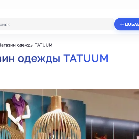
ДОБА
агазин одежды TATUUM
зин одежды TATUUM