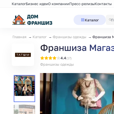
Каталог
Бизнес идеи
О компании
Пресс-релизы
Контакты
Каталог
Главная
Каталог
Франшизы одежды
Франшиза М
Франшиза Мага
4.4
(17)
Франшизы одежды