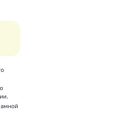
то
ию
ии.
ламной