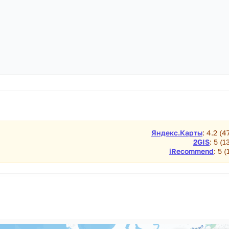
Яндекс.Карты
: 4.2 (4
2GIS
: 5 (1
iRecommend
: 5 (