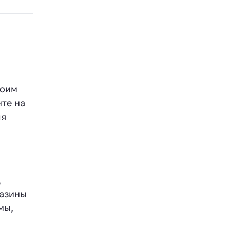
воим
те на
ля
д
газины
мы,