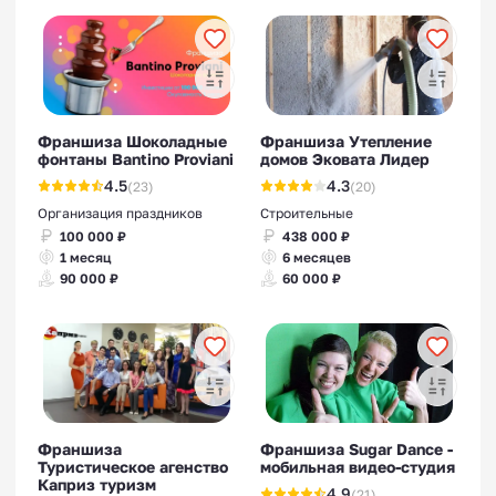
Франшиза Шоколадные
Франшиза Утепление
фонтаны Bantino Proviani
домов Эковата Лидер
4.5
4.3
(23)
(20)
Организация праздников
Строительные
100 000 ₽
438 000 ₽
1 месяц
6 месяцев
90 000 ₽
60 000 ₽
Франшиза
Франшиза Sugar Dance -
Туристическое агенство
мобильная видео-студия
Каприз туризм
4.9
(21)