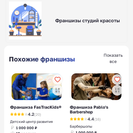
Франшизы студий красоты
Показать
Похожие франшизы
все
Франшиза FasTracKids®
Франшиза Pablo's
Barbershop
4.2
(20)
4.4
(16)
Детский центр развития
Барбершопы
1 000 000 ₽
1 000 000 ₽