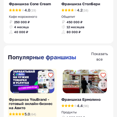
Франшиза Cone Cream
Франшиза СтолБери
4.0
4.2
(19)
(16)
Кафе мороженого
Общепит
250 000 ₽
450 000 ₽
4 месяца
12 месяцев
40 000 ₽
80 000 ₽
Показать
Популярные франшизы
все
Франшиза YouBrand -
Франшиза Ермолино
готовый онлайн-бизнес
4.4
(96)
на Авито
Продукты
5.0
(64)