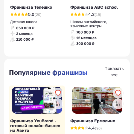
Франшиза Телешко
Франшиза ABC school
5.0
4.3
(20)
(15)
Детская школа
Школы английского,
языковые центры
850 000 ₽
700 000 ₽
3 месяца
12 месяцев
210 000 ₽
300 000 ₽
Показать
Популярные франшизы
все
Франшиза YouBrand -
Франшиза Ермолино
готовый онлайн-бизнес
4.4
(96)
на Авито