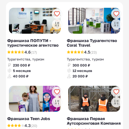
туризм
Консалтинговые
Автошколы
31
10
компании
Детективные
Брачные агентства
10
10
агентства
Франшиза ПОПУТИ -
Франшиза Турагентство
туристическое агентство
Coral Travel
4.6
4.5
(17)
(23)
Турагентства, туризм
Турагентства, туризм
230 000 ₽
300 000 ₽
5 месяцев
12 месяцев
40 000 ₽
20 000 ₽
Франшиза Teen Jobs
Франшиза Первая
Аутсорсинговая Компания
4.3
(20)