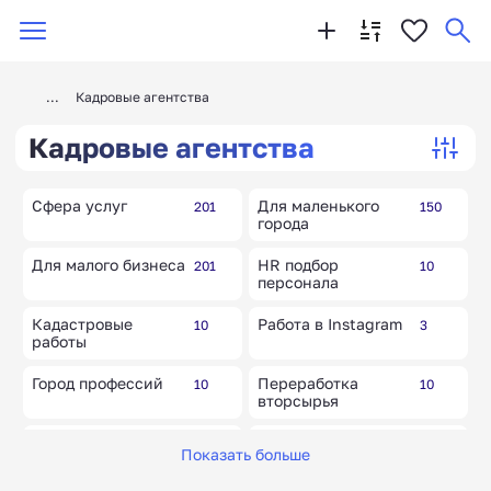
Кадровые агентства
Кадровые агентства
Сфера услуг
Для маленького
201
150
города
Для малого бизнеса
HR подбор
201
10
персонала
Кадастровые
Работа в Instagram
10
3
работы
Город профессий
Переработка
10
10
вторсырья
Кроссовки
Охрана труда
5
10
Показать больше
Турагентства,
Аутсорсинг
29
20