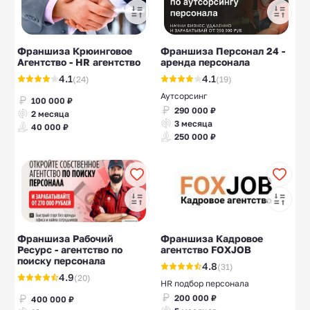
Франшиза Крюинговое
Франшиза Персонал 24 -
Агентство - HR агентство
аренда персонала
4.1
4.1
(24)
(19)
Аутсорсинг
100 000 ₽
290 000 ₽
2 месяца
3 месяца
40 000 ₽
250 000 ₽
Франшиза Рабочий
Франшиза Кадровое
Ресурс - агентство по
агентство FOXJOB
поиску персонала
4.8
(31)
4.9
(20)
HR подбор персонала
200 000 ₽
400 000 ₽