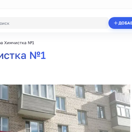
ДОБА
а Химчистка №1
истка №1