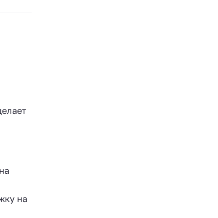
делает
на
жку на