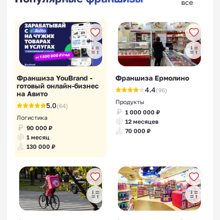
все
Франшиза YouBrand -
Франшиза Ермолино
готовый онлайн-бизнес
4.4
(96)
на Авито
Продукты
5.0
(64)
1 000 000 ₽
Логистика
12 месяцев
90 000 ₽
70 000 ₽
1 месяц
130 000 ₽