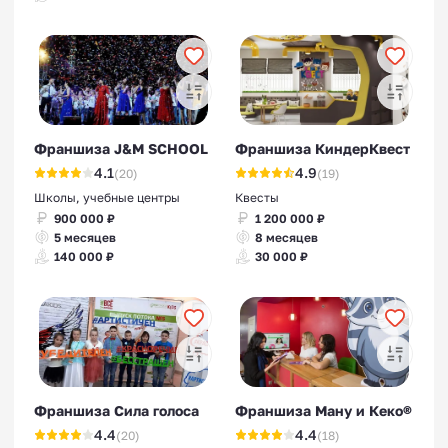
Франшиза J&M SCHOOL
Франшиза КиндерКвест
4.1
4.9
(20)
(19)
Школы, учебные центры
Квесты
900 000 ₽
1 200 000 ₽
5 месяцев
8 месяцев
140 000 ₽
30 000 ₽
Франшиза Сила голоса
Франшиза Ману и Кеко®
4.4
4.4
(20)
(18)