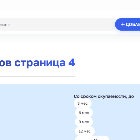
ДОБА
в страница 4
Со сроком окупаемости, до
3 мес
6 мес
9 мес
12 мес