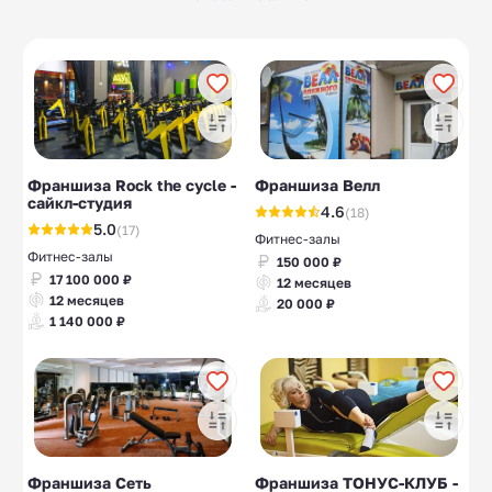
салоны
Боксерские клубы
Салоны связи
10
10
Маникюр
10
Франшиза Rock the cycle -
Франшиза Велл
сайкл-студия
4.6
(18)
5.0
(17)
Фитнес-залы
Фитнес-залы
150 000 ₽
17 100 000 ₽
12 месяцев
12 месяцев
20 000 ₽
1 140 000 ₽
Франшиза Сеть
Франшиза ТОНУС-КЛУБ -