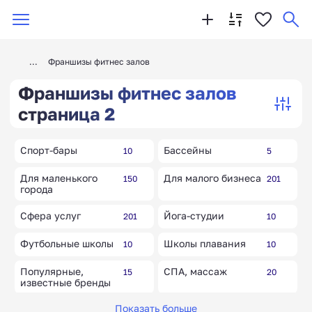
Франшизы фитнес залов
Франшизы фитнес залов
страница 2
Спорт-бары
Бассейны
10
5
Для маленького
Для малого бизнеса
150
201
города
Сфера услуг
Йога-студии
201
10
Футбольные школы
Школы плавания
10
10
Популярные,
СПА, массаж
15
20
известные бренды
Показать больше
Ортопедические
Клубы единоборств
10
10