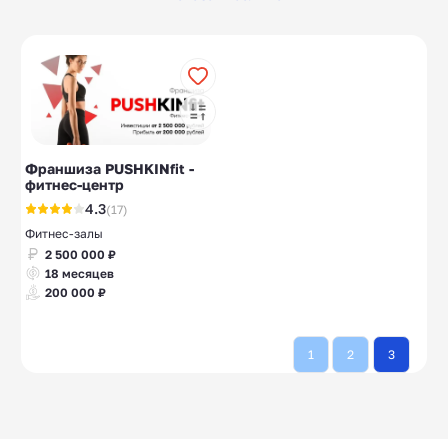
салоны
Боксерские клубы
Салоны связи
10
10
Маникюр
10
Франшиза PUSHKINfit -
фитнес-центр
4.3
(17)
Фитнес-залы
2 500 000 ₽
18 месяцев
200 000 ₽
1
2
3