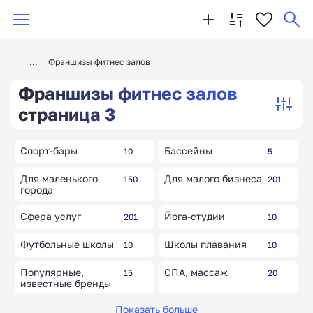
Франшизы фитнес залов
Франшизы фитнес залов
страница 3
Спорт-бары
Бассейны
10
5
Для маленького
Для малого бизнеса
150
201
города
Сфера услуг
Йога-студии
201
10
Футбольные школы
Школы плавания
10
10
Популярные,
СПА, массаж
15
20
известные бренды
Показать больше
Ортопедические
Клубы единоборств
10
10