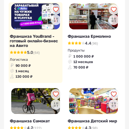
Франшиза YouBrand -
Франшиза Ермолино
готовый онлайн-бизнес
4.4
(96)
на Авито
Продукты
5.0
(64)
1 000 000 ₽
Логистика
12 месяцев
90 000 ₽
70 000 ₽
1 месяц
130 000 ₽
Франшиза Самокат
Франшиза Детский мир
4.2
4.3
(122)
(98)