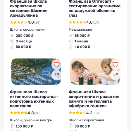
Франшиза Школа
Франшиза Оптисалт -
скорочтения по
тестирование организма
методике Шамиля
по радужной оболочке
Ахмадуллина
глаз
4.0
4.6
(16)
(17)
Школы скорочтения
Медицинские
200 000 ₽
65 000 ₽
3 месяца
1 месяц
50 000 ₽
40 000 ₽
Франшиза Школа
Франшиза Школа
яхтенного мастерства -
скорочтения и развития
подготовка яхтенных
памяти и интеллекта
капитанов
«Фабрика гениев»
4.8
4.3
(16)
(19)
Школы, учебные центры
Школы скорочтения
150 000 ₽
30 000 ₽