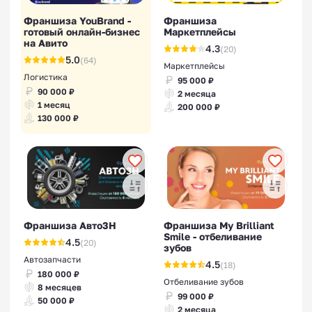
Франшиза YouBrand -
Франшиза
готовый онлайн-бизнес
Маркетплейсы
на Авито
4.3
(20)
5.0
(64)
Маркетплейсы
Логистика
95 000 ₽
90 000 ₽
2 месяца
1 месяц
200 000 ₽
130 000 ₽
Франшиза Авто3Н
Франшиза My Brilliant
Smile - отбеливание
4.5
(20)
зубов
Автозапчасти
4.5
(18)
180 000 ₽
Отбеливание зубов
8 месяцев
99 000 ₽
50 000 ₽
2 месяца