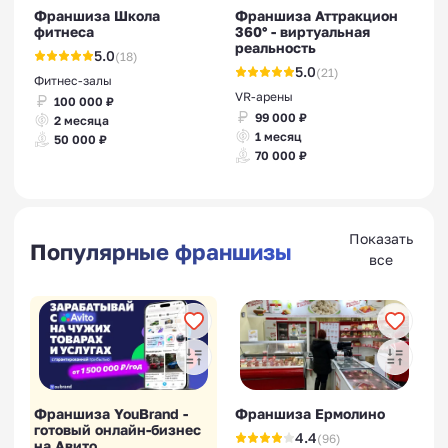
Франшиза Школа
Франшиза Аттракцион
фитнеса
360° - виртуальная
реальность
5.0
(18)
5.0
(21)
Фитнес-залы
VR-арены
100 000 ₽
99 000 ₽
2 месяца
1 месяц
50 000 ₽
70 000 ₽
Показать
Популярные франшизы
все
Франшиза YouBrand -
Франшиза Ермолино
готовый онлайн-бизнес
4.4
(96)
на Авито