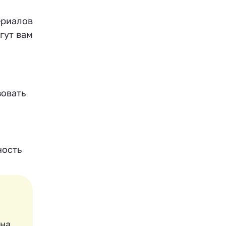
ериалов
гут вам
зовать
ность
 на