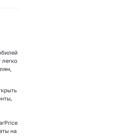
обилей
 легко
лям,
ткрыть
нты,
rPrice
аты на