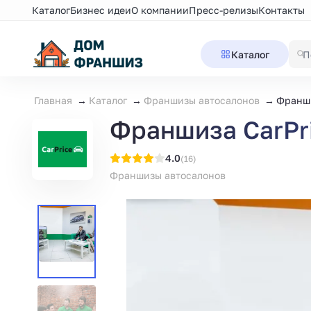
Каталог
Бизнес идеи
О компании
Пресс-релизы
Контакты
Каталог
Главная
Каталог
Франшизы автосалонов
Франши
Франшиза CarPr
4.0
(16)
Франшизы автосалонов