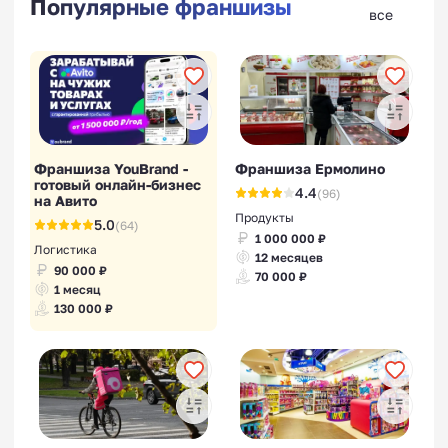
Популярные франшизы
все
Франшиза YouBrand -
Франшиза Ермолино
готовый онлайн-бизнес
4.4
(96)
на Авито
Продукты
5.0
(64)
1 000 000 ₽
Логистика
12 месяцев
90 000 ₽
70 000 ₽
1 месяц
130 000 ₽