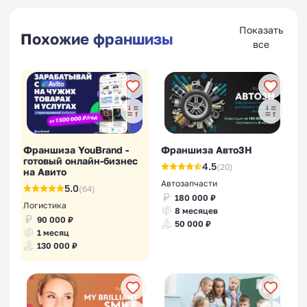
Показать
Похожие франшизы
все
Франшизы секс-шопов
Франшиза YouBrand -
Франшиза Авто3Н
готовый онлайн-бизнес
Франшизы солнечных
4.5
(20)
на Авито
панелей
Автозапчасти
5.0
(64)
180 000 ₽
Логистика
8 месяцев
90 000 ₽
50 000 ₽
1 месяц
130 000 ₽
Франшизы для маленького
города