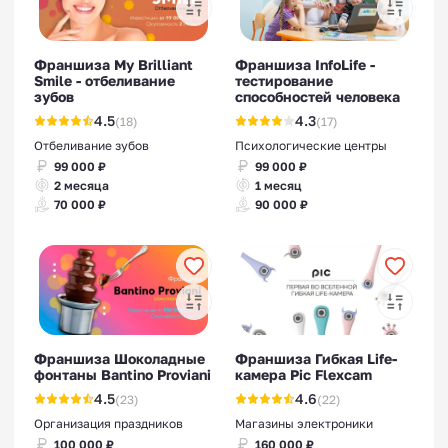
Франшиза My Brilliant
Франшиза InfoLife -
Smile - отбеливание
тестирование
зубов
способностей человека
Франшизы для малого
4.5
4.3
(18)
(17)
бизнеса
Отбеливание зубов
Психологические центры
99 000 ₽
99 000 ₽
2 месяца
1 месяц
70 000 ₽
90 000 ₽
Франшиза Шоколадные
Франшиза Гибкая Life-
фонтаны Bantino Proviani
камера Рic Flexcam
4.5
4.6
(23)
(22)
Организация праздников
Магазины электроники
100 000 ₽
160 000 ₽