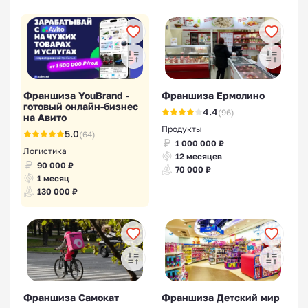
Франшиза YouBrand -
Франшиза Ермолино
готовый онлайн-бизнес
4.4
(96)
на Авито
Продукты
5.0
(64)
1 000 000 ₽
Логистика
12 месяцев
90 000 ₽
70 000 ₽
1 месяц
130 000 ₽
Франшиза Самокат
Франшиза Детский мир