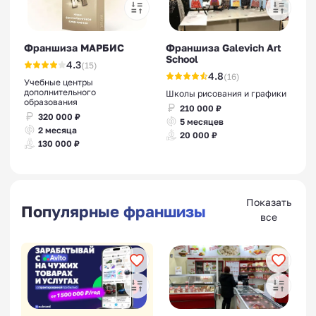
Франшиза МАРБИС
Франшиза Galevich Art
School
4.3
(15)
4.8
(16)
Учебные центры
дополнительного
Школы рисования и графики
образования
210 000 ₽
320 000 ₽
5 месяцев
2 месяца
20 000 ₽
130 000 ₽
Показать
Популярные франшизы
все