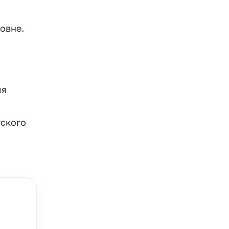
овне.
ля
тского