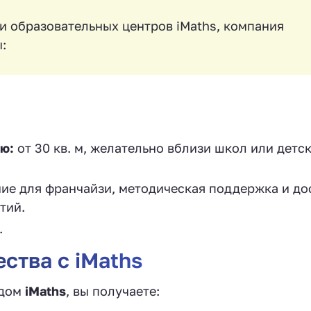
ти образовательных центров iMaths, компания
:
ю:
от 30 кв. м, желательно вблизи школ или детс
ие для франчайзи, методическая поддержка и до
тий.
.
ства с iMaths
ндом
iMaths
, вы получаете: