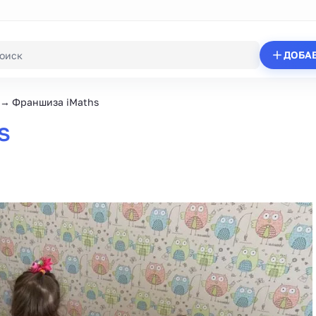
ДОБА
Франшиза iMaths
s