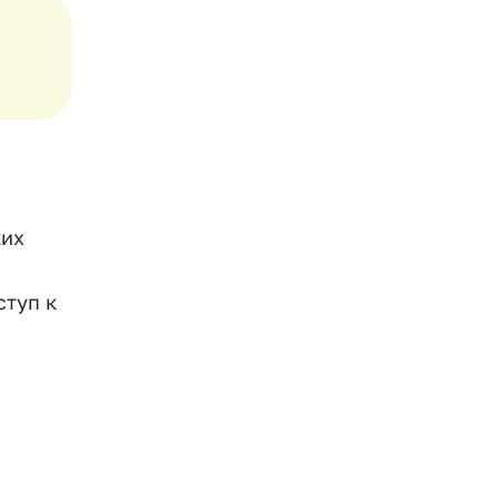
ких
ступ к