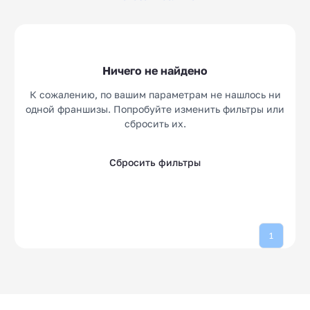
Паназиатская кухня
Азиатская кухня
10
10
Пицца
Восточная кухня
14
10
Ирландские пабы
Пироги
5
5
Ничего не найдено
К сожалению, по вашим параметрам не нашлось ни
одной франшизы. Попробуйте изменить фильтры или
сбросить их.
Сбросить фильтры
1