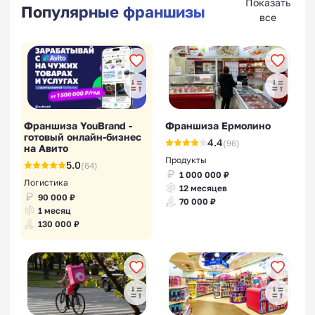
Показать
Популярные франшизы
все
Франшиза YouBrand -
Франшиза Ермолино
готовый онлайн-бизнес
4.4
(96)
на Авито
Продукты
5.0
(64)
1 000 000 ₽
Логистика
12 месяцев
90 000 ₽
70 000 ₽
1 месяц
130 000 ₽