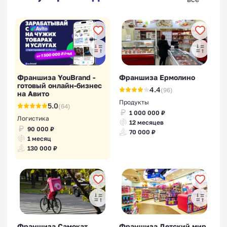
Франшиза YouBrand -
Франшиза Ермолино
готовый онлайн-бизнес
4.4
(96)
на Авито
Продукты
5.0
(64)
1 000 000 ₽
Логистика
12 месяцев
90 000 ₽
70 000 ₽
1 месяц
130 000 ₽
Франшиза Самокат
Франшиза Детский мир