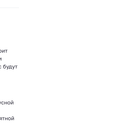
оит
и
с будут
усной
ятной