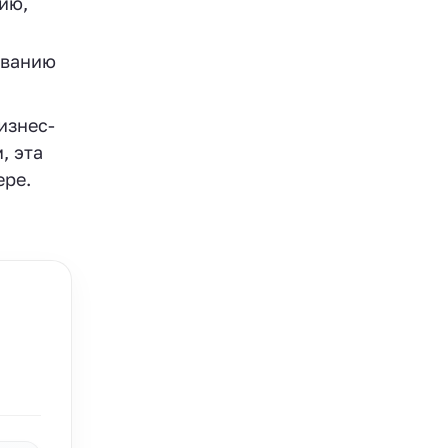
ию,
ованию
изнес-
, эта
ере.