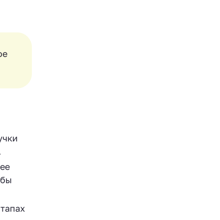
ое
учки
.
ее
обы
этапах