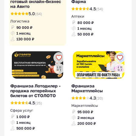
готовый онлайн-бизнес
Фарма
на Авито
4.5
(54)
5.0
(64)
Аптеки
Логистика
80 000 ₽
90 000 ₽
1 месяц
1 месяц
50 000 ₽
130 000 ₽
Франшиза Лотодилер -
Франшиза
продажа лотерейных
Маркетплейсы
билетов от СТОЛОТО
4.3
(20)
4.5
(25)
Маркетплейсы
Сфера услуг
95 000 ₽
1 000 ₽
2 месяца
1 месяц
200 000 ₽
500 000 ₽