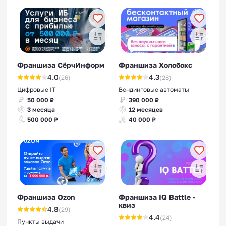
Франшиза СёрчИнформ
Франшиза Холобокс
4.0
4.3
(26)
(28)
Цифровые IT
Вендинговые автоматы
50 000 ₽
390 000 ₽
3 месяца
12 месяцев
500 000 ₽
40 000 ₽
Франшиза Ozon
Франшиза IQ Battle -
квиз
4.8
(29)
4.4
(24)
Пункты выдачи