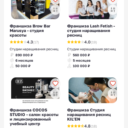
Франшиза Brow Bar
Франшиза Lash Fetish -
Marusya - студия
студия наращивания
красоты
ресниц
4.3
4.0
(17)
(19)
Студии наращивания ресниц
Студии наращивания ресниц
890 000 ₽
560 000 ₽
6 месяцев
5 месяцев
50 000 ₽
100 000 ₽
Франшиза COCOS
Франшиза Студия
STUDIO - салон красоты
наращивания ресниц
и лицензированный
KIL’EN
учебный центр
4.8
(18)