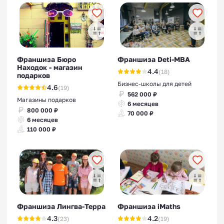
Франшиза Бюро
Франшиза Deti-MBA
Находок - магазин
4.4
(18)
подарков
Бизнес-школы для детей
4.6
(19)
562 000 ₽
Магазины подарков
6 месяцев
800 000 ₽
70 000 ₽
6 месяцев
110 000 ₽
Франшиза Лингва-Терра
Франшиза iMaths
4.3
4.2
(23)
(19)