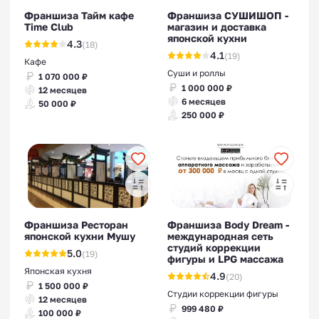
Франшиза Тайм кафе
Франшиза СУШИШОП -
Time Club
магазин и доставка
японской кухни
4.3
(18)
4.1
(19)
Кафе
Суши и роллы
1 070 000 ₽
1 000 000 ₽
12 месяцев
6 месяцев
50 000 ₽
250 000 ₽
Франшиза Ресторан
Франшиза Body Dream -
японской кухни Мушу
международная сеть
студий коррекции
5.0
(19)
фигуры и LPG массажа
Японская кухня
4.9
(20)
1 500 000 ₽
Студии коррекции фигуры
12 месяцев
999 480 ₽
100 000 ₽