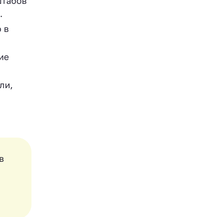
штабов
.
 в
ие
ли,
в