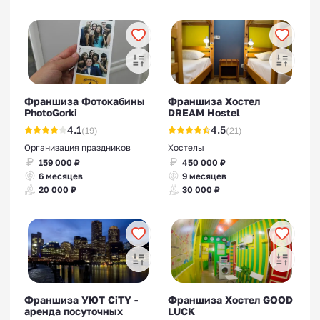
Франшиза Фотокабины
Франшиза Хостел
PhotoGorki
DREAM Hostel
4.1
4.5
(19)
(21)
Организация праздников
Хостелы
159 000 ₽
450 000 ₽
6 месяцев
9 месяцев
20 000 ₽
30 000 ₽
Франшиза УЮТ CiTY -
Франшиза Хостел GOOD
аренда посуточных
LUCK