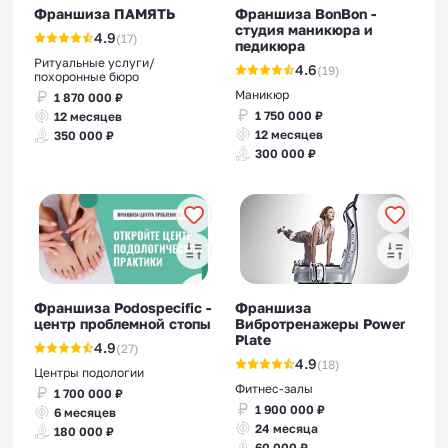
Франшиза ПАМЯТЬ
Франшиза BonBon -
студия маникюра и
4.9
(17)
педикюра
Ритуальные услуги/
4.6
(19)
похоронные бюро
Маникюр
1 870 000 ₽
1 750 000 ₽
12 месяцев
12 месяцев
350 000 ₽
300 000 ₽
Франшиза Podospecific -
Франшиза
центр проблемной стопы
Вибротренажеры Power
Plate
4.9
(27)
4.9
(18)
Центры подологии
Фитнес-залы
1 700 000 ₽
1 900 000 ₽
6 месяцев
24 месяца
180 000 ₽
60 000 ₽