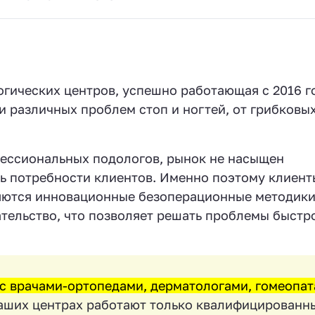
огических центров, успешно работающая с 2016 г
 различных проблем стоп и ногтей, от грибковы
фессиональных подологов, рынок не насыщен
ь потребности клиентов. Именно поэтому клиент
няются инновационные безоперационные методик
ельство, что позволяет решать проблемы быстро
с врачами-ортопедами, дерматологами, гомеопа
аших центрах работают только квалифицированн