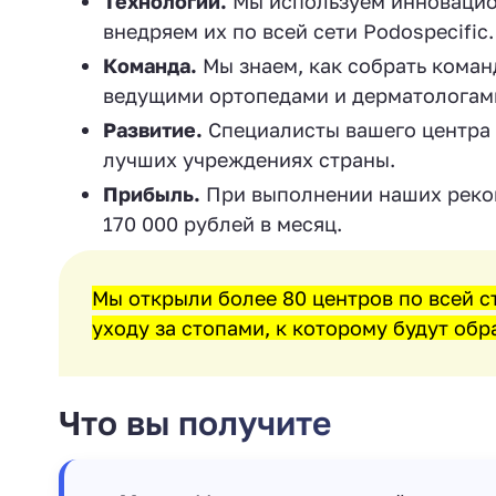
Технологии.
Мы используем инновацио
внедряем их по всей сети Podospecific.
Команда.
Мы знаем, как собрать коман
ведущими ортопедами и дерматологам
Развитие.
Специалисты вашего центра 
лучших учреждениях страны.
Прибыль.
При выполнении наших реком
170 000 рублей в месяц.
Мы открыли более 80 центров по всей с
уходу за стопами, к которому будут об
Что вы получите