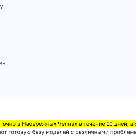
у
ия
 очно в Набережных Челнах в течение 10 дней, в
еют готовую базу моделей с различными проблем