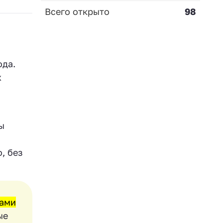
Всего открыто
98
ода.
х
ы
и
, без
тами
ые