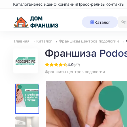
Каталог
Бизнес идеи
О компании
Пресс-релизы
Контакты
Каталог
Главная
Каталог
Франшизы центров подологии
Франшиза Podosp
4.9
(27)
Франшизы центров подологии