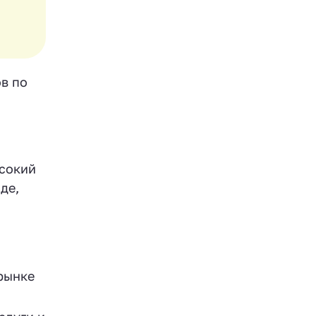
ов по
ысокий
де,
рынке