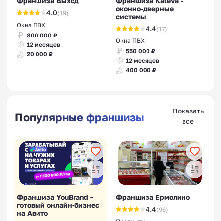
Франшиза Выход
Франшиза Kaleva -
оконно-дверные
4.0
(19)
системы
Окна ПВХ
4.4
(17)
800 000 ₽
Окна ПВХ
12 месяцев
550 000 ₽
20 000 ₽
12 месяцев
400 000 ₽
Показать
Популярные франшизы
все
Франшиза YouBrand -
Франшиза Ермолино
готовый онлайн-бизнес
4.4
(96)
на Авито