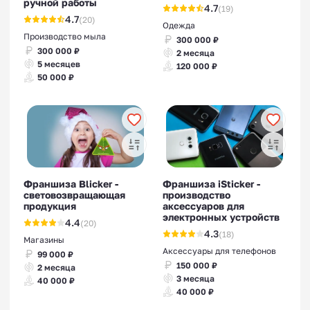
ручной работы
4.7
(19)
4.7
(20)
Одежда
Производство мыла
300 000 ₽
300 000 ₽
2 месяца
5 месяцев
120 000 ₽
50 000 ₽
Франшиза Blicker -
Франшиза iSticker -
световозвращающая
производство
продукция
аксессуаров для
электронных устройств
4.4
(20)
4.3
(18)
Магазины
Аксессуары для телефонов
99 000 ₽
150 000 ₽
2 месяца
3 месяца
40 000 ₽
40 000 ₽