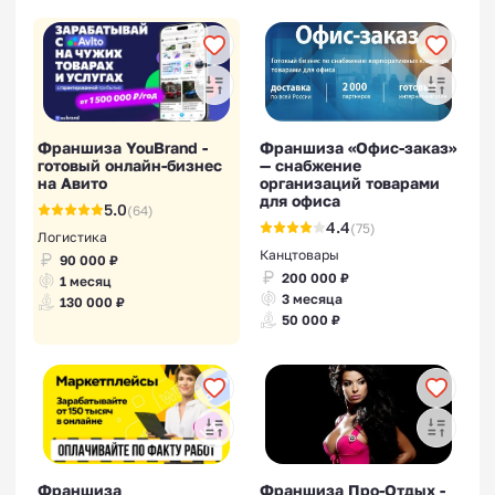
Франшиза YouBrand -
Франшиза «Офис-заказ»
готовый онлайн-бизнес
— снабжение
на Авито
организаций товарами
для офиса
5.0
(64)
4.4
(75)
Логистика
Канцтовары
90 000 ₽
200 000 ₽
1 месяц
3 месяца
130 000 ₽
50 000 ₽
Франшиза
Франшиза Про-Отдых -