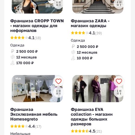
Франшиза CROPP TOWN
Франшиза ZARA -
- магазин одежды для
магазин одежды
неформалов
4.1
(39)
4.1
(18)
Одежда
Одежда
2 500 000 ₽
2 500 000 ₽
12 месяцев
12 месяцев
10 000 ₽
170 000 ₽
Франшиза
Франшиза EVA
Эксклюзивная мебель
collection - магазин
Homesegreto
одежды больших
размеров
4.4
(17)
4.5
(21)
Мебельные