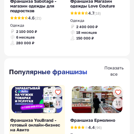
Франшиза Sabotage -
Франшиза Магазин
магазин одежды для
одежды Love Couture
подростков
4.7
(18)
4.6
(21)
Одежда
Одежда
2 400 000 ₽
2 100 000 ₽
18 месяцев
6 месяцев
150 000 ₽
280 000 ₽
Показать
Популярные франшизы
все
Франшиза YouBrand -
Франшиза Ермолино
готовый онлайн-бизнес
4.4
(96)
на Авито