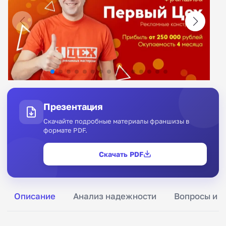
Презентация
Скачайте подробные материалы франшизы в
формате PDF.
Скачать PDF
Описание
Анализ надежности
Вопросы и о