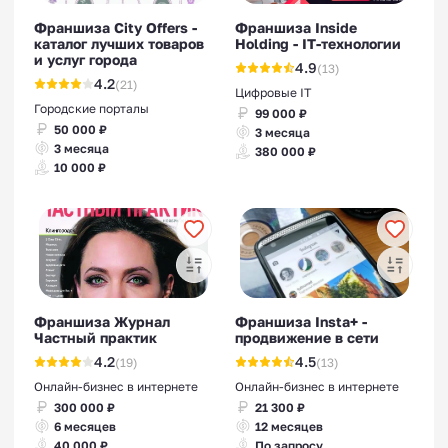
Франшиза City Offers -
Франшиза Inside
каталог лучших товаров
Holding - IT-технологии
и услуг города
4.9
(13)
4.2
(21)
Цифровые IT
Городские порталы
99 000 ₽
50 000 ₽
3 месяца
3 месяца
380 000 ₽
10 000 ₽
Франшиза Журнал
Франшиза Insta+ -
Частный практик
продвижение в сети
4.2
4.5
(19)
(13)
Онлайн-бизнес в интернете
Онлайн-бизнес в интернете
300 000 ₽
21 300 ₽
6 месяцев
12 месяцев
40 000 ₽
По запросу