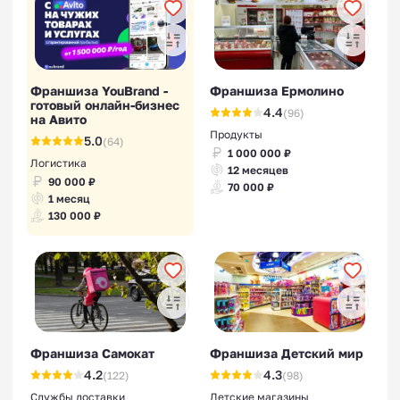
Франшиза YouBrand -
Франшиза Ермолино
готовый онлайн-бизнес
4.4
(96)
на Авито
Продукты
5.0
(64)
1 000 000 ₽
Логистика
12 месяцев
90 000 ₽
70 000 ₽
1 месяц
130 000 ₽
Франшиза Самокат
Франшиза Детский мир
4.2
4.3
(122)
(98)
Службы доставки
Детские магазины