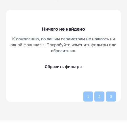
Детективные
Микрозаймы
10
14
агентства
Аутсорсинг
Кулинарные студии
20
10
Ничего не найдено
Веб-студии
Клининг
10
15
К сожалению, по вашим параметрам не нашлось ни
Социальные
одной франшизы. Попробуйте изменить фильтры или
10
сбросить их.
Сбросить фильтры
1
2
3