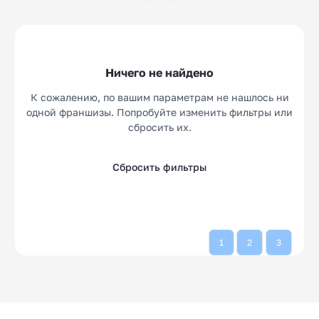
Детективные
Микрозаймы
10
14
агентства
Аутсорсинг
Кулинарные студии
20
10
Ничего не найдено
Веб-студии
Клининг
10
15
К сожалению, по вашим параметрам не нашлось ни
Социальные
одной франшизы. Попробуйте изменить фильтры или
10
сбросить их.
Сбросить фильтры
1
2
3