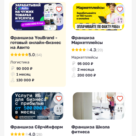
Франшиза YouBrand -
Франшиза
готовый онлайн-бизнес
Маркетплейсы
на Авито
4.3
(20)
5.0
(64)
Маркетплейсы
Логистика
95 000 ₽
90 000 ₽
2 месяца
1 месяц
200 000 ₽
130 000 ₽
Франшиза СёрчИнформ
Франшиза Школа
фитнеса
4.0
(26)