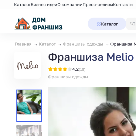
Каталог
Бизнес идеи
О компании
Пресс-релизы
Контакты
Каталог
Главная
Каталог
Франшизы одежды
Франшиза М
Франшиза Меlio
4.2
(18)
Франшизы одежды