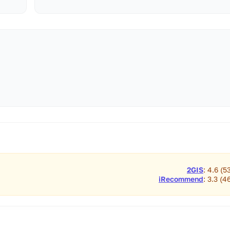
2GIS
: 4.6 (5
iRecommend
: 3.3 (4