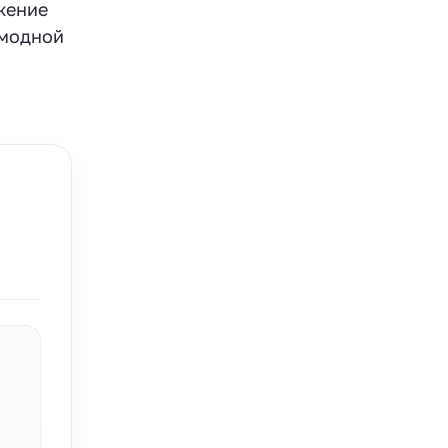
жение
 модной