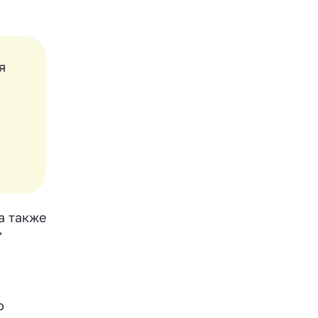
я
а также
"
о