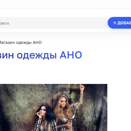
ДОБА
агазин одежды АНО
зин одежды АНО