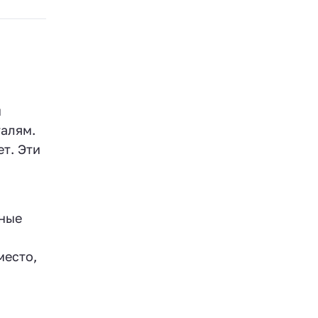
й
талям.
т. Эти
ьные
место,