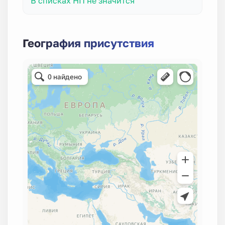
В списках НП не значится
География присутствия