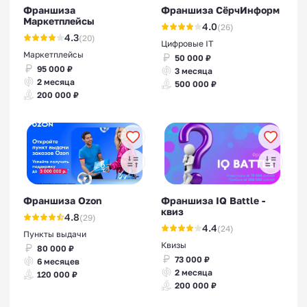
Франшиза
Франшиза СёрчИнформ
Маркетплейсы
4.0
(26)
4.3
(20)
Цифровые IT
Маркетплейсы
50 000 ₽
95 000 ₽
3 месяца
2 месяца
500 000 ₽
200 000 ₽
Франшиза Ozon
Франшиза IQ Battle -
квиз
4.8
(29)
4.4
(24)
Пункты выдачи
Квизы
80 000 ₽
73 000 ₽
6 месяцев
2 месяца
120 000 ₽
200 000 ₽