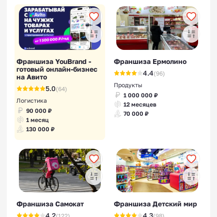
Франшиза YouBrand -
Франшиза Ермолино
готовый онлайн-бизнес
4.4
(96)
на Авито
Продукты
5.0
(64)
1 000 000 ₽
Логистика
12 месяцев
90 000 ₽
70 000 ₽
1 месяц
130 000 ₽
Франшиза Самокат
Франшиза Детский мир
4.2
4.3
(122)
(98)