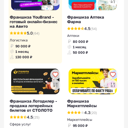
Франшиза YouBrand -
Франшиза Аптека
готовый онлайн-бизнес
Фарма
на Авито
Цифровые франшизы IT
4.5
(54)
5.0
(64)
Аптеки
Логистика
80 000 ₽
90 000 ₽
1 месяц
1 месяц
50 000 ₽
130 000 ₽
Франшизы для малого
бизнеса
Франшиза Лотодилер -
Франшиза
продажа лотерейных
Маркетплейсы
билетов от СТОЛОТО
4.3
(20)
4.5
(25)
Маркетплейсы
Сфера услуг
95 000 ₽