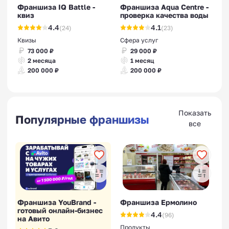
Франшиза IQ Battle -
Франшиза Aqua Centre -
квиз
проверка качества воды
4.4
4.1
(24)
(23)
Квизы
Сфера услуг
73 000 ₽
29 000 ₽
2 месяца
1 месяц
200 000 ₽
200 000 ₽
Показать
Популярные франшизы
все
Франшиза YouBrand -
Франшиза Ермолино
готовый онлайн-бизнес
4.4
(96)
на Авито
Продукты