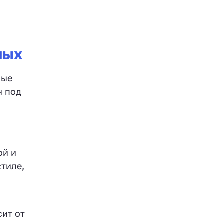
ных
ные
н под
ой и
тиле,
сит от