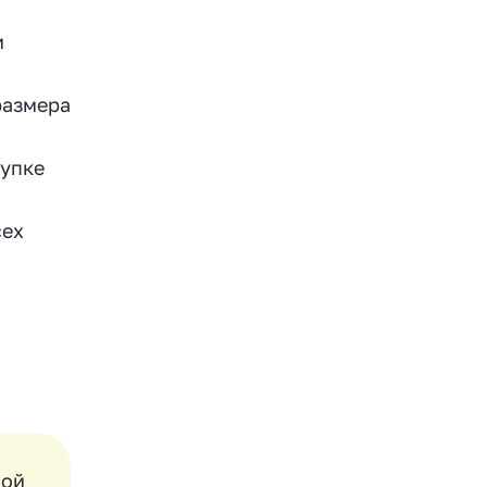
и
размера
купке
сех
ной