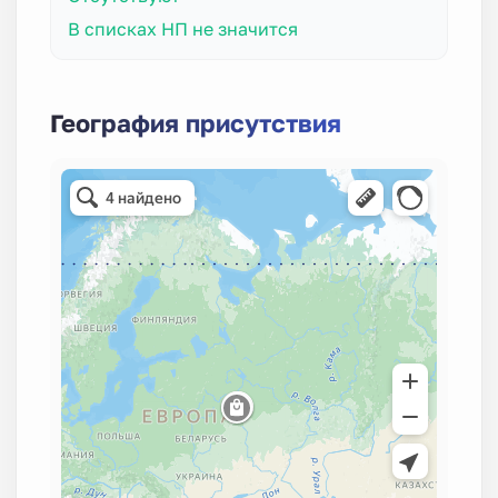
В списках НП не значится
География присутствия