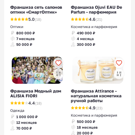
Франшиза сеть салонов
Франшиза Ojuvi EAU De
оптики «СмартОптик»
Parfum - парфюмерия
5.0
4.6
(18)
(21)
Оптики
Косметика и парфюмерия
800 000 ₽
490 000 ₽
7 месяцев
4 месяца
50 000 ₽
300 000 ₽
Франшиза Модный дом
Франшиза Attirance -
ALISIA FIORI
натуральная косметика
ручной работы
4.4
(18)
4.9
(23)
Одежда
Косметика и парфюмерия
1 000 000 ₽
500 000 ₽
12 месяцев
18 месяцев
70 000 ₽
20 000 ₽