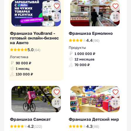
Франшиза YouBrand -
Франшиза Ермолино
готовый онлайн-бизнес
4.4
(96)
на Авито
Продукты
5.0
(64)
1 000 000 ₽
Логистика
12 месяцев
90 000 ₽
70 000 ₽
1 месяц
130 000 ₽
Франшиза Самокат
Франшиза Детский мир
4.2
4.3
(122)
(98)