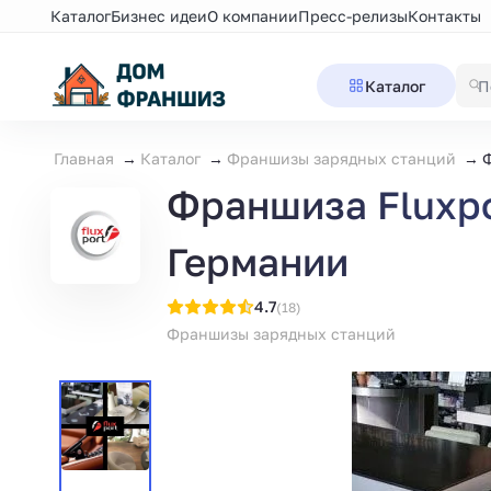
Каталог
Бизнес идеи
О компании
Пресс-релизы
Контакты
Каталог
Главная
Каталог
Франшизы зарядных станций
Ф
Франшиза Fluxpo
Германии
4.7
(18)
Франшизы зарядных станций