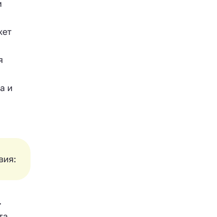
и
жет
я
а и
вия:
.
та