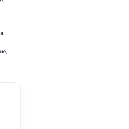
. ‍
ие,