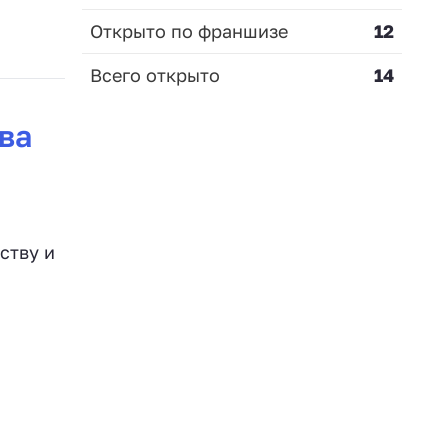
Открыто по франшизе
12
Всего открыто
14
ва
ству и