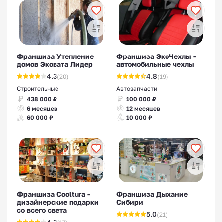
Франшиза Утепление
Франшиза ЭкоЧехлы -
домов Эковата Лидер
автомобильные чехлы
4.3
4.8
(20)
(19)
Строительные
Автозапчасти
438 000 ₽
100 000 ₽
6 месяцев
12 месяцев
60 000 ₽
10 000 ₽
Франшиза Cooltura -
Франшиза Дыхание
дизайнерские подарки
Сибири
со всего света
5.0
(21)
4.3