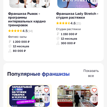
Франшиза Рывок -
Франшиза Lady Stretch -
программы
студия растяжки
интервальных кардио
4.6
(21)
тренировок
Студии растяжки
4.5
(14)
1 150 000 ₽
Фитнес-залы
12 месяцев
1 200 000 ₽
300 000 ₽
12 месяцев
80 000 ₽
Показать
Популярные франшизы
все