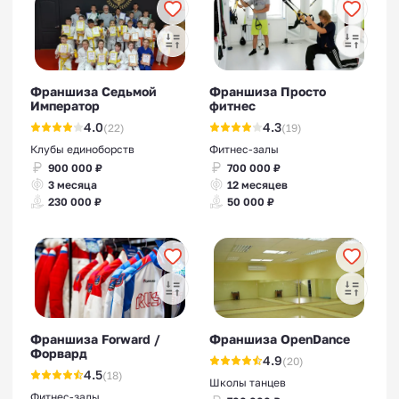
Франшиза Седьмой
Франшиза Просто
Император
фитнес
4.0
4.3
(22)
(19)
Клубы единоборств
Фитнес-залы
900 000 ₽
700 000 ₽
3 месяца
12 месяцев
230 000 ₽
50 000 ₽
Франшиза Forward /
Франшиза OpenDance
Форвард
4.9
(20)
4.5
(18)
Школы танцев
Фитнес-залы